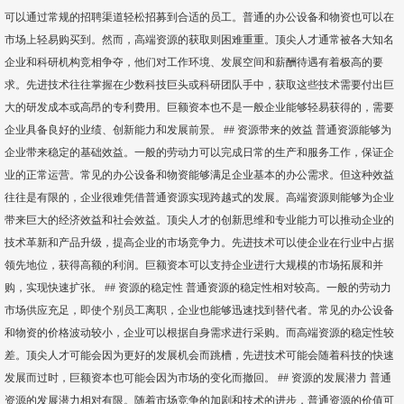
可以通过常规的招聘渠道轻松招募到合适的员工。普通的办公设备和物资也可以在
市场上轻易购买到。然而，高端资源的获取则困难重重。顶尖人才通常被各大知名
企业和科研机构竞相争夺，他们对工作环境、发展空间和薪酬待遇有着极高的要
求。先进技术往往掌握在少数科技巨头或科研团队手中，获取这些技术需要付出巨
大的研发成本或高昂的专利费用。巨额资本也不是一般企业能够轻易获得的，需要
企业具备良好的业绩、创新能力和发展前景。 ## 资源带来的效益 普通资源能够为
企业带来稳定的基础效益。一般的劳动力可以完成日常的生产和服务工作，保证企
业的正常运营。常见的办公设备和物资能够满足企业基本的办公需求。但这种效益
往往是有限的，企业很难凭借普通资源实现跨越式的发展。高端资源则能够为企业
带来巨大的经济效益和社会效益。顶尖人才的创新思维和专业能力可以推动企业的
技术革新和产品升级，提高企业的市场竞争力。先进技术可以使企业在行业中占据
领先地位，获得高额的利润。巨额资本可以支持企业进行大规模的市场拓展和并
购，实现快速扩张。 ## 资源的稳定性 普通资源的稳定性相对较高。一般的劳动力
市场供应充足，即使个别员工离职，企业也能够迅速找到替代者。常见的办公设备
和物资的价格波动较小，企业可以根据自身需求进行采购。而高端资源的稳定性较
差。顶尖人才可能会因为更好的发展机会而跳槽，先进技术可能会随着科技的快速
发展而过时，巨额资本也可能会因为市场的变化而撤回。 ## 资源的发展潜力 普通
资源的发展潜力相对有限。随着市场竞争的加剧和技术的进步，普通资源的价值可