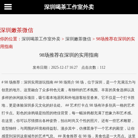
深圳喝茶工作室外卖
深圳嫩茶微信
你的位置：
深圳喝茶工作室外卖
>
深圳嫩茶微信
> 98场推荐在深圳的实
用指南
98场推荐在深圳的实用指南
发布日期：2025-12-17 16:27 点击次数：112
# 98 场推荐：深圳实用游玩指南 ## 98 场简介 98 场，位于深圳，是一个充满活力与
创意的地方。这里融合了众多特色元素，有独特的艺术氛围、丰富的美食选择以及
多样的休闲娱乐项目，吸引着本地居民和外地游客纷至沓来。它不仅是一个打卡胜
地，更是体验深圳多元文化的好去处。 ## 艺术打卡点 98 场有许多别具一格的艺术
打卡点。彩色的涂鸦墙是拍照的绝佳背景，每一幅涂鸦都充满了想象力和艺术感。
在这里，你可以尽情摆出各种姿势，拍出时尚又个性的照片。还有一些艺术雕塑，
造型独特，与周围的环境相得益彰。漫步其中，仿佛置身于一个艺术的殿堂，让你
感受到深圳这座城市的艺术气息。 ## 美食推荐 在 98 场，美食也是一大亮点。这里