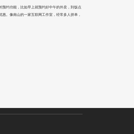
的预约功能，比如早上就预约好中午的外卖，到饭点
优惠。像南山的一家互联网工作室，经常多人拼单，
。